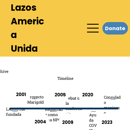
Lazos
Americ
a
Unida
hive
Timeline
2001
2005
2020
Proyecto
Consulad
Debut de
Marigold
o
la
mexican
conferen
​LAZOS fue
Registrad
o
cia
fundada
a como
Ayu
una NPO
da
2004
2023
2009
COV