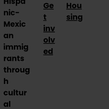
Hispa
Ge
Hou
nic-
t
sing
Mexic
inv
an
olv
immig
ed
rants
throug
h
cultur
al