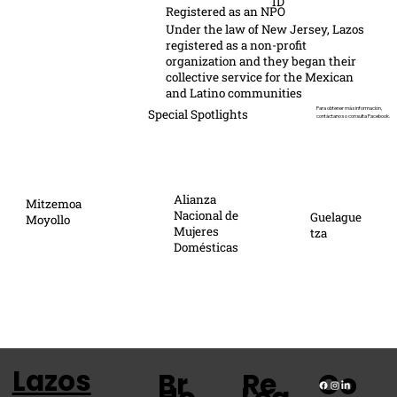
ID
Registered as an NPO
Under the law of New Jersey, Lazos
registered as a non-profit
organization and they began their
collective service for the Mexican
and Latino communities
Para obtener más información,
Special Spotlights
contáctanos o consulta Facebook.
Alianza
Mitzemoa
Nacional de
Guelague
Moyollo
Mujeres
tza
Domésticas
Lazos
Br
Re
Co