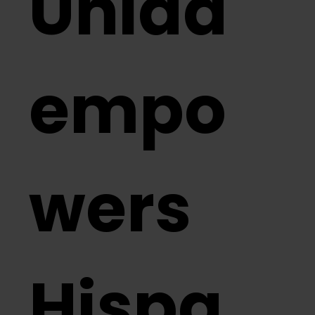
Unida
empo
wers
Hispa