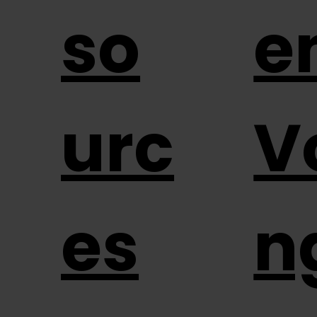
so
e
urc
V
es
n