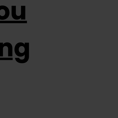
ou
ing