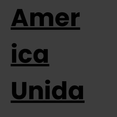
Amer
ica
Unida