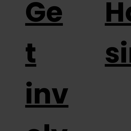
Ge
H
t
s
inv