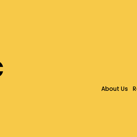
c
About Us
R