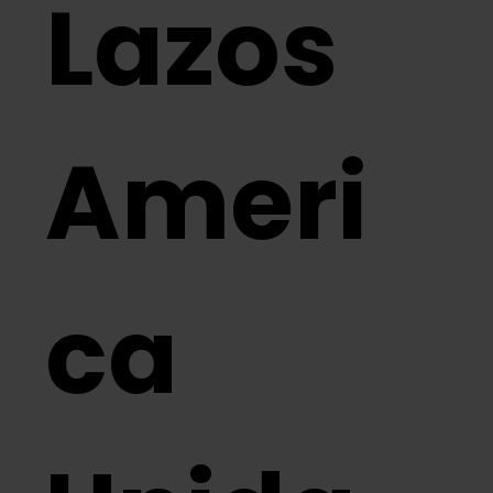
Lazos
Ameri
ca