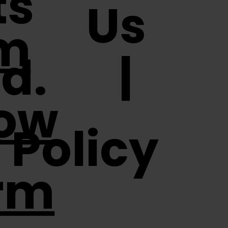
ts
Us
m
ved. |
ow
 Policy
rm